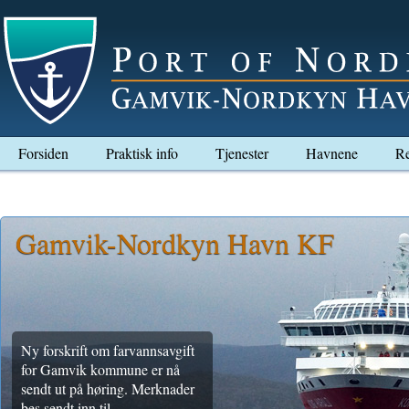
Forsiden
Praktisk info
Tjenester
Havnene
Re
Gamvik-Nordkyn Havn KF
Ny forskrift om farvannsavgift
for Gamvik kommune er nå
sendt ut på høring. Merknader
bes sendt inn til