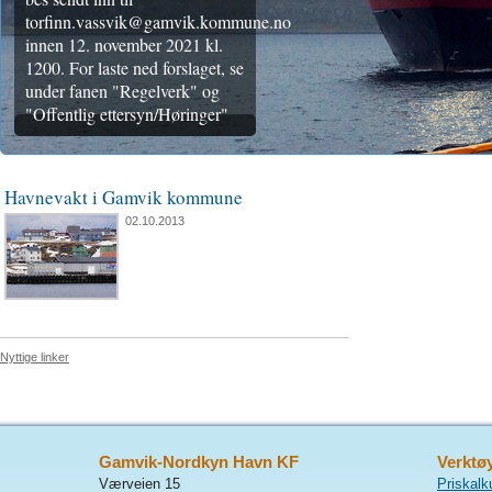
torfinn.vassvik@gamvik.kommune.no
innen 12. november 2021 kl.
1200. For laste ned forslaget, se
under fanen "Regelverk" og
"Offentlig ettersyn/Høringer"
Havnevakt i Gamvik kommune
02.10.2013
Nyttige linker
Gamvik-Nordkyn Havn KF
Verktø
Værveien 15
Priskalk