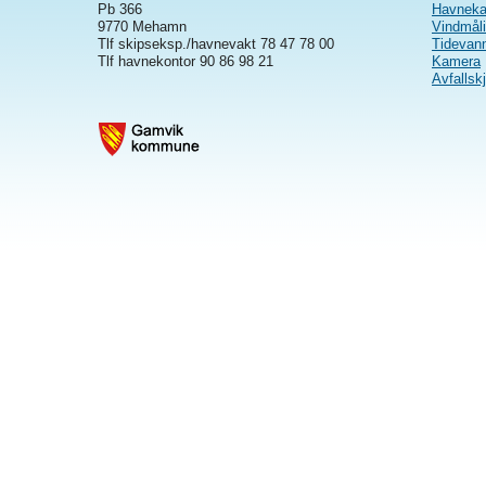
Pb 366
Havneka
9770 Mehamn
Vindmål
Tlf skipseksp./havnevakt 78 47 78 00
Tidevan
Tlf havnekontor 90 86 98 21
Kamera
Avfallsk